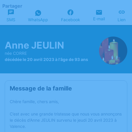
Partager
E-mail
SMS
WhatsApp
Facebook
Lien
Anne JEULIN
née CORRE
décédée le 20 avril 2023 à l'âge de 93 ans
Message de la famille
Chère famille, chers amis,
C’est avec une grande tristesse que nous vous annonçons
le décès d’Anne JEULIN survenu le jeudi 20 avril 2023 à
Valence.