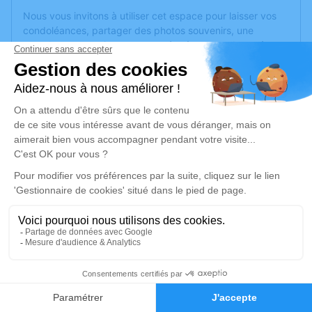
Nous vous invitons à utiliser cet espace pour laisser vos
condoléances, partager des photos souvenirs, une
anecdote ou exprimer vos pensées à travers des poèmes
ou des textes. Cet endroit est un lieu d'expression dédié à
honorer la mémoire d’Anne CHEVILLON.
Un service de plantation d’arbre hommage est
disponible
ici
.
Je rends hommage
Cérémonie religieuse
lundi 14 juin 2021 à 14h30
Église Saint Pierre de la Croix Blanche
d'Angers
9 square Henri Cormeau
2
49100 Angers
Faire-part
Hommages