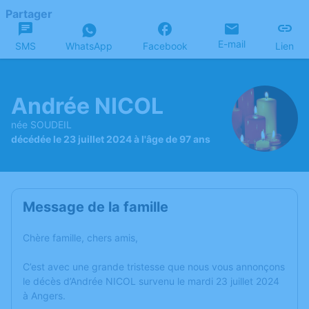
Partager
E-mail
SMS
WhatsApp
Facebook
Lien
Andrée NICOL
née SOUDEIL
décédée le 23 juillet 2024 à l'âge de 97 ans
Message de la famille
Chère famille, chers amis,
C’est avec une grande tristesse que nous vous annonçons
le décès d’Andrée NICOL survenu le mardi 23 juillet 2024
à Angers.