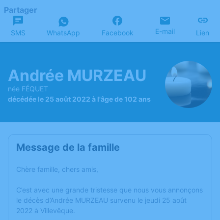
Partager
E-mail
SMS
WhatsApp
Facebook
Lien
Andrée MURZEAU
née FÉQUET
décédée le 25 août 2022 à l'âge de 102 ans
Message de la famille
Chère famille, chers amis,
C’est avec une grande tristesse que nous vous annonçons
le décès d’Andrée MURZEAU survenu le jeudi 25 août
2022 à Villevêque.