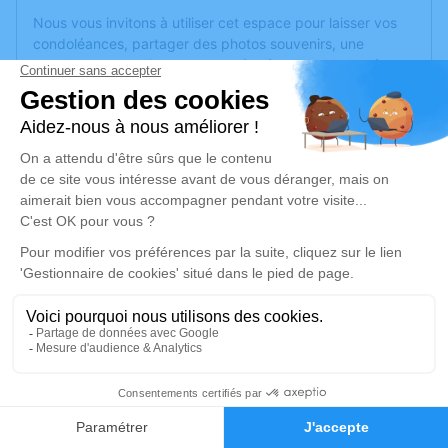
Nous vous invitons à utiliser cet espace pour laisser vos
condoléances, partager des photos souvenirs, une
anecdote ou exprimer vos pensées à travers des poèmes
ou des textes. Cet endroit est un lieu d'expression dédié à
honorer la mémoire d’Andrée MURZEAU.
Un service de plantation d’arbre hommage est
disponible
ici
.
Je rends hommage
Cérémonie religieuse
mardi 30 août 2022 à 14h30
Église Saint Antoine d'Angers
10 rue Béranger
49100 Angers
1
Faire-part
Hommages
Je rends hommage