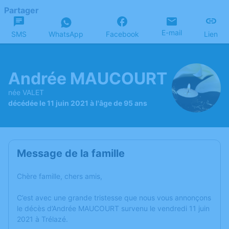
Partager
E-mail
SMS
WhatsApp
Facebook
Lien
Andrée MAUCOURT
née VALET
décédée le 11 juin 2021 à l'âge de 95 ans
Message de la famille
Chère famille, chers amis,
C’est avec une grande tristesse que nous vous annonçons
le décès d’Andrée MAUCOURT survenu le vendredi 11 juin
2021 à Trélazé.