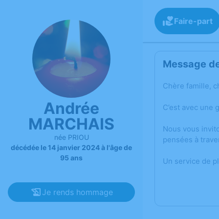
Faire-part
Message de 
Chère famille, c
Andrée
C’est avec une 
MARCHAIS
Nous vous invit
née PRIOU
pensées à trave
décédée le 14 janvier 2024 à l'âge de
95 ans
Un service de p
Je rends hommage