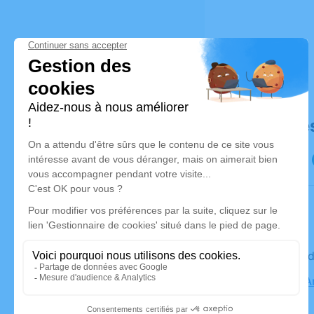
Déroulé de
Le vendre
Eglise St 