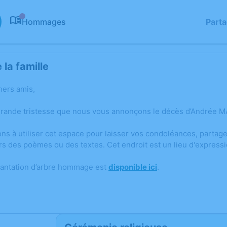
Hommages
Part
0
la famille
hers amis,
grande tristesse que nous vous annonçons le décès d’Andrée 
ons à utiliser cet espace pour laisser vos condoléances, parta
rs des poèmes ou des textes. Cet endroit est un lieu d'expres
lantation d’arbre hommage est
disponible ici
.