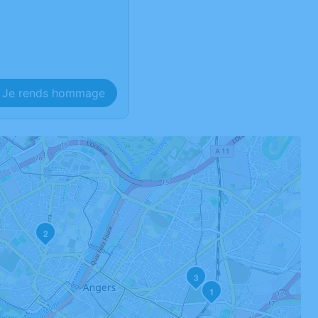
Je rends hommage
2
3
1