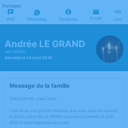
Partager
E-mail
SMS
WhatsApp
Facebook
Lien
Andrée LE GRAND
née SIMON
décédée le 24 août 2019
Message de la famille
Chère famille, chers amis,
C’est avec une grande tristesse que nous vous annonçons
le décès d’Andrée LE GRAND survenu le samedi 24 août
2019 à Saint-Mathurin-sur-Loire.