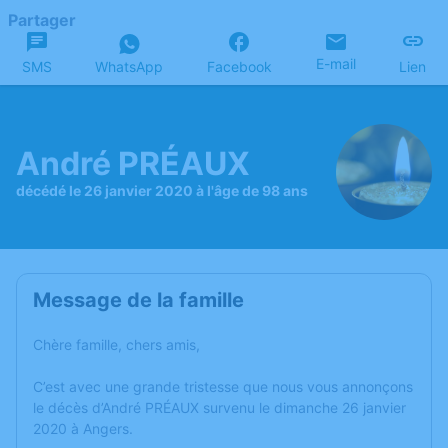
Partager
E-mail
SMS
WhatsApp
Facebook
Lien
André PRÉAUX
décédé le 26 janvier 2020 à l'âge de 98 ans
Message de la famille
Chère famille, chers amis,
C’est avec une grande tristesse que nous vous annonçons
le décès d’André PRÉAUX survenu le dimanche 26 janvier
2020 à Angers.