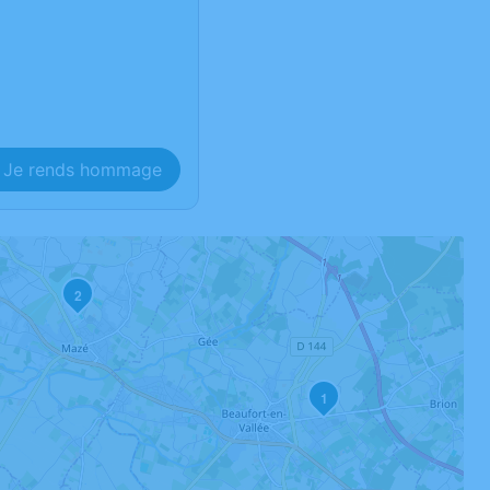
Je rends hommage
2
1