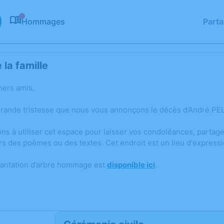
Hommages
Part
0
la famille
hers amis,
grande tristesse que nous vous annonçons le décès d’André PEL
ons à utiliser cet espace pour laisser vos condoléances, parta
rs des poèmes ou des textes. Cet endroit est un lieu d'express
lantation d’arbre hommage est
disponible ici
.