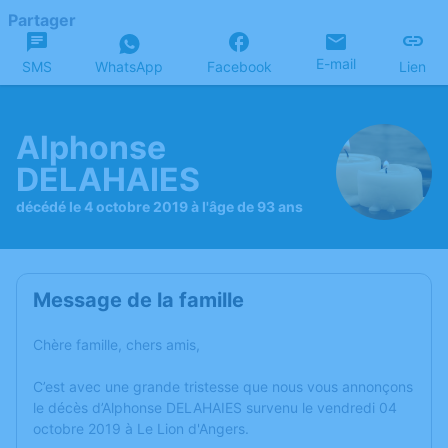
Partager
E-mail
SMS
WhatsApp
Facebook
Lien
Alphonse
DELAHAIES
décédé le 4 octobre 2019 à l'âge de 93 ans
Message de la famille
Chère famille, chers amis,
C’est avec une grande tristesse que nous vous annonçons
le décès d’Alphonse DELAHAIES survenu le vendredi 04
octobre 2019 à Le Lion d'Angers.