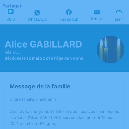
Partager
E-mail
SMS
WhatsApp
Facebook
Lien
Alice GABILLARD
née BLU
décédée le 12 mai 2021 à l'âge de 96 ans
Message de la famille
Chère famille, chers amis,
C’est avec une grande tristesse que nous vous annonçons
le décès d’Alice GABILLARD survenu le mercredi 12 mai
2021 à Le Lion-d'Angers.