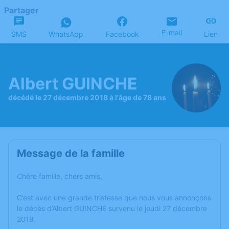
Partager
E-mail
SMS
WhatsApp
Facebook
Lien
Albert GUINCHE
décédé le 27 décembre 2018 à l'âge de 78 ans
Message de la famille
Chère famille, chers amis,
C’est avec une grande tristesse que nous vous annonçons
le décès d’Albert GUINCHE survenu le jeudi 27 décembre
2018.