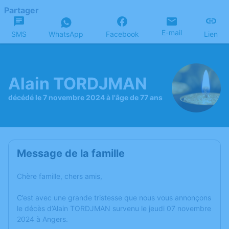
Partager
E-mail
SMS
WhatsApp
Facebook
Lien
Alain TORDJMAN
décédé le 7 novembre 2024 à l'âge de 77 ans
Message de la famille
Chère famille, chers amis,
C’est avec une grande tristesse que nous vous annonçons
le décès d’Alain TORDJMAN survenu le jeudi 07 novembre
2024 à Angers.