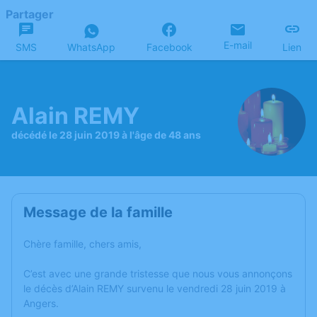
Partager
E-mail
SMS
WhatsApp
Facebook
Lien
Alain REMY
décédé le 28 juin 2019 à l'âge de 48 ans
Message de la famille
Chère famille, chers amis,
C’est avec une grande tristesse que nous vous annonçons
le décès d’Alain REMY survenu le vendredi 28 juin 2019 à
Angers.