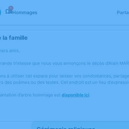
11
Hommages
Part
la famille
hers amis,
grande tristesse que nous vous annonçons le décès d’Alain MA
ons à utiliser cet espace pour laisser vos condoléances, parta
rs des poèmes ou des textes. Cet endroit est un lieu d'expres
lantation d’arbre hommage est
disponible ici
.