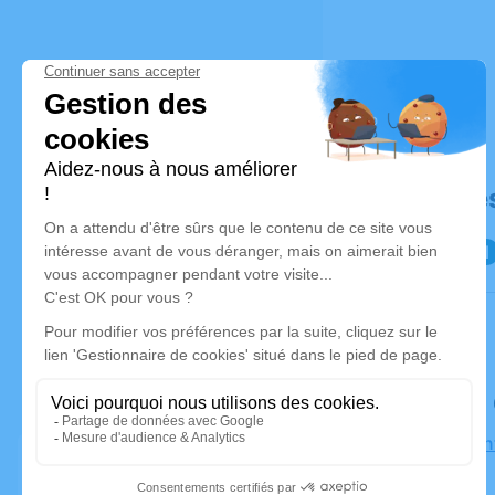
Déroulé de
Le samedi
Église Sai