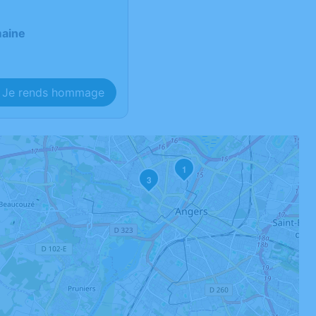
maine
Je rends hommage
1
3