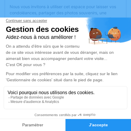
Nous vous invitons à utiliser cet espace pour laisser vos
condoléances, partager des photos souvenirs, une
anecdote ou exprimer vos pensées à travers des poèmes
ou des textes. Cet endroit est un lieu d'expression dédié à
honorer la mémoire d’Alain GRIMOUX.
Un service de plantation d’arbre hommage est
disponible
ici
.
Je rends hommage
Crémation
vendredi 13 décembre 2024 à 14h30
Crématorium de Montreuil-Juigné
Avenue des Poiriers
49460 Montreuil-Juigné
1
Faire-part
Hommages
Je rends hommage