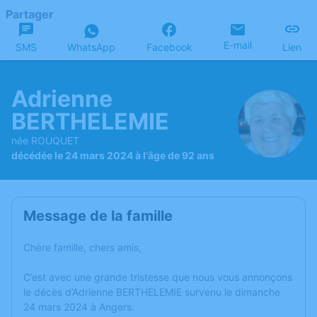
Partager
E-mail
SMS
WhatsApp
Facebook
Lien
Adrienne
BERTHELEMIE
née ROUQUET
décédée le 24 mars 2024 à l'âge de 92 ans
Message de la famille
Chère famille, chers amis,
C’est avec une grande tristesse que nous vous annonçons
le décès d’Adrienne BERTHELEMIE survenu le dimanche
24 mars 2024 à Angers.